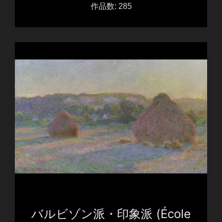
作品数: 285
バルビゾン派・印象派 (École